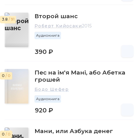
Второй шанс
3.8
/ 91
Роберт Кийосаки
2015
Аудиокнига
390 ₽
Пес на ім'я Мані, або Абетка
0
/ 0
грошей
Бодо Шефер
Аудиокнига
920 ₽
Мани, или Азбука денег
0
/ 0