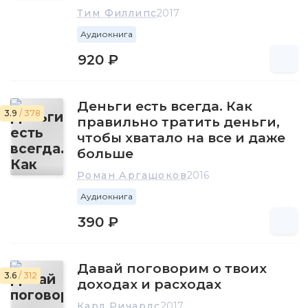
Тим Филлипс
2017
Аудиокнига
920 ₽
Деньги есть всегда. Как
3.9
/ 378
правильно тратить деньги,
чтобы хватало на все и даже
больше
Роман Аргашоков
2016
Аудиокнига
390 ₽
Давай поговорим о твоих
3.6
/ 312
доходах и расходах
Карл Ричардс
2017