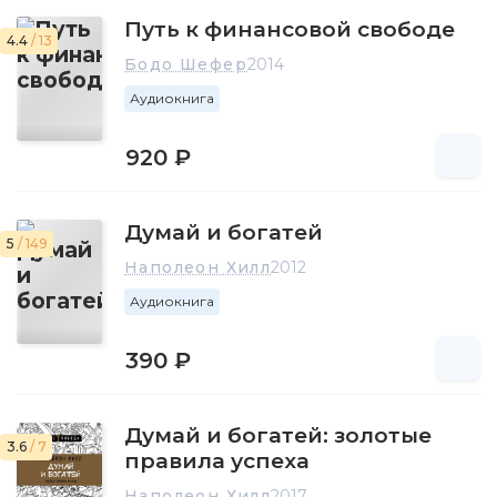
Путь к финансовой свободе
4.4
/ 13
Бодо Шефер
2014
Аудиокнига
920 ₽
Думай и богатей
5
/ 149
Наполеон Хилл
2012
Аудиокнига
390 ₽
Думай и богатей: золотые
3.6
/ 7
правила успеха
Наполеон Хилл
2017