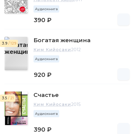
Аудиокнига
390 ₽
Богатая женщина
3.9
/ 129
Ким Кийосаки
2012
Аудиокнига
920 ₽
Счастье
3.5
/ 21
Ким Кийосаки
2015
Аудиокнига
390 ₽