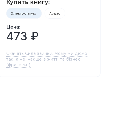
Купить книгу:
Электронную
Аудио
Цена:
473 ₽
Скачать Сила звички. Чому ми діємо
так, а не інакше в житті та бізнесі
(фрагмент)