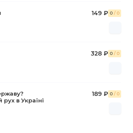
и
149 ₽
0
/ 0
328 ₽
0
/ 0
ержаву?
189 ₽
0
/ 0
рух в Україні