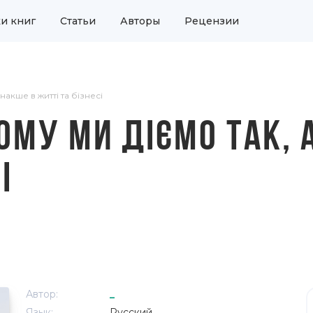
и книг
Статьи
Авторы
Рецензии
накше в житті та бізнесі
ОМУ МИ ДІЄМО ТАК, А
І
Автор:
_
Язык:
Русский