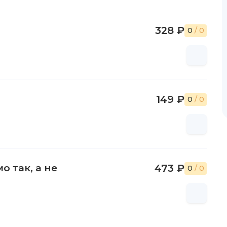
328 ₽
0
/ 0
149 ₽
0
/ 0
о так, а не
473 ₽
0
/ 0