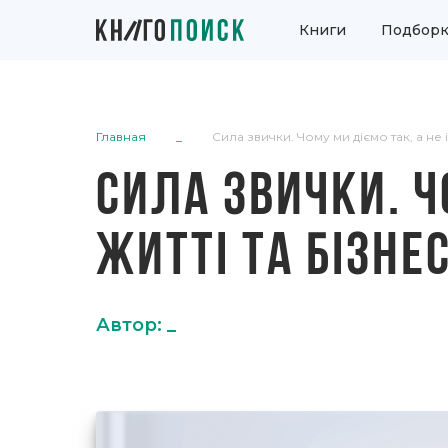
Книги
Подборк
Главная
_
Сила звички. Чому ми діємо так, а не і
СИЛА ЗВИЧКИ. Ч
ЖИТТІ ТА БІЗНЕС
Автор: _