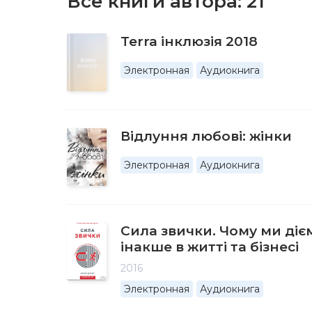
Все книги автора:
21
Terra інклюзія 2018
Электронная
Аудиокнига
Відлуння любові: жінки
Электронная
Аудиокнига
Сила звички. Чому ми дієм
інакше в житті та бізнесі
2016
Электронная
Аудиокнига