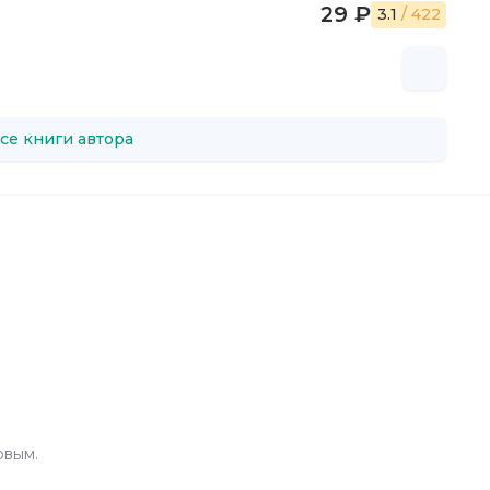
29 ₽
3.1
/ 422
се книги автора
рвым.