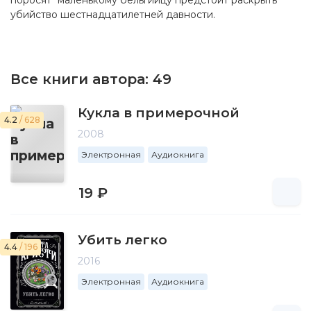
поросят" маленькому бельгийцу предстоит раскрыть
убийство шестнадцатилетней давности.
Все книги автора:
49
Кукла в примерочной
4.2
/ 628
2008
Электронная
Аудиокнига
19 ₽
Убить легко
4.4
/ 196
2016
Электронная
Аудиокнига