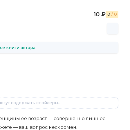
10 ₽
0
/ 0
се книги автора
огут содержать спойлеры...
 женщины ее возраст — совершенно лишнее
ожете — ваш вопрос нескромен.