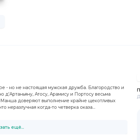
ое - но не настоящая мужская дружба. Благородство и
П
о д'Артаньяну, Атосу, Арамису и Портосу весьма
Д
а-Манша доверяют выполнение крайне щекотливых
то неразлучная когда-то четверка оказа...
зать ещё...