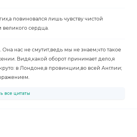
угих,а повиновался лишь чувству чистой
и великого сердца.
. Она нас не смутит,ведь мы не знаем,что такое
жении. Видя,какой оборот принимает дело,я
круто: в Лондоне,в провинции,во всей Англии;
поражением.
ь все цитаты