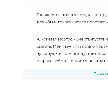
Только Атос ничего не ждал от др
дружбы и голосу своего простого 
-О!-сказал Портос. -Смерть-пустяки
смерть. Меня мучит мысль о пора
чувствую,что нам всюду придётся 
и,право,всё это кончится нашим 
Показат