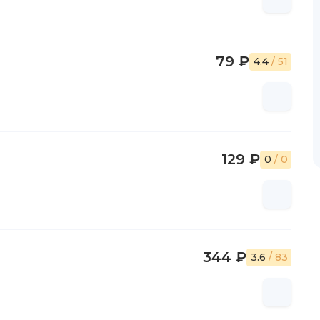
79 ₽
4.4
/ 51
129 ₽
0
/ 0
344 ₽
3.6
/ 83