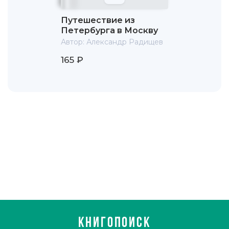
вельможа А. Р. Воронцов сумел вернуть опального
писателя в Петербург и даже привлёк к составлению
Путешествие из
нового законодательства.
Петербурга в Москву
Автор:
Александр Радищев
Однако 24 сентября 1802 г. Радищев покончил с собой
при невыясненных обстоятельствах.
165 ₽
КНИГОПОИСК