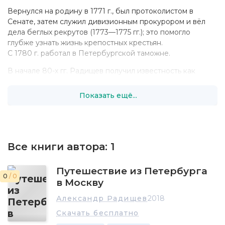
Вернулся на родину в 1771 г., был протоколистом в
Сенате, затем служил дивизионным прокурором и вёл
дела беглых рекрутов (1773—1775 гг.); это помогло
глубже узнать жизнь крепостных крестьян.
С 1780 г. работал в Петербургской таможне.
В начале 80-х гг. Радищев получил известность как
литератор и публицист. В 1782 г. вышло в свет «Письмо к
другу, жительствующему в Тобольске», напечатанное в
Показать ещё...
домашней типографии, которую он создал на
собственные деньги.
В 1789 г. писатель опубликовал «Житие Фёдора
Васильевича Ушакова», посвящённое рано умершему
университетскому товарищу. В книге воссозданы
Все книги автора:
1
юношеские впечатления автора от бунта лейпцигского
студенчества против деспотического начальства.
Путешествие из Петербурга
0
/ 0
в Москву
Главным произведением Радищева явилась книга
«Путешествие из Петербурга в Москву», анонимно
Александр Радищев
2018
изданная в 1790 г. По форме она напоминает путевой
Скачать бесплатно
дневник, главы носят названия станций на дороге.