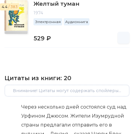
Желтый туман
4.4
/ 383
1974
Электронная
Аудиокнига
529 ₽
Цитаты из книги:
20
Внимание! Цитаты могут содержать спойлеры...
Через несколько дней состоялся суд над
Урфином Джюсом. Жители Изумрудной
страны предлагали отправить его в
рудники. – Друзья, – сказал Чарли Блек, –