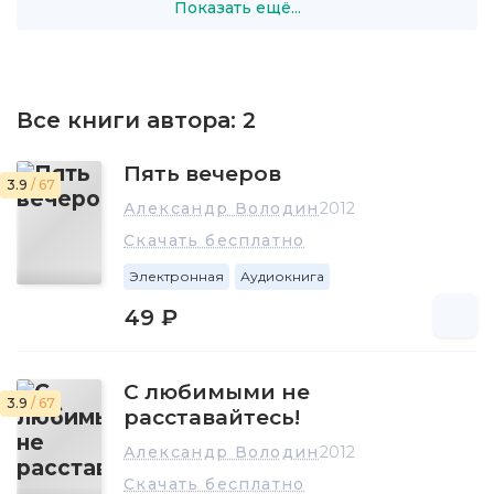
Показать ещё...
девчонка» (постановка 1956), «Пять вечеров» (1959),
«Старшая сестра» (1961), «Ящерица» (1982), «Блондинка»
(1984) и другие обнажают социальные, нравственные,
психологические конфликты современного писателю
общества.
Все книги автора:
2
Похоронен на Комаровском кладбище недалеко от
Санкт-Петербурга.
Пять вечеров
3.9
/ 67
Ежегодно в Санкт-Петербурге проводится фестиваль
Александр Володин
2012
«Пять вечеров», посвящённый памяти драматурга А. М.
Скачать бесплатно
Володина.
Электронная
Аудиокнига
49 ₽
С любимыми не
3.9
/ 67
расставайтесь!
Александр Володин
2012
Скачать бесплатно