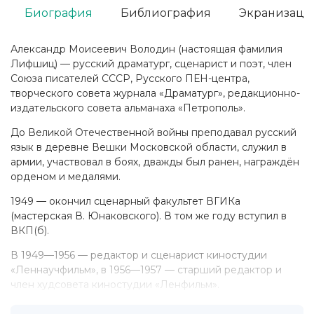
Биография
Библиография
Экранизаци
Александр Моисеевич Володин (настоящая фамилия
Лифшиц) — русский драматург, сценарист и поэт, член
Союза писателей СССР, Русского ПЕН-центра,
творческого совета журнала «Драматург», редакционно-
издательского совета альманаха «Петрополь».
До Великой Отечественной войны преподавал русский
язык в деревне Вешки Московской области, служил в
армии, участвовал в боях, дважды был ранен, награждён
орденом и медалями.
1949 — окончил сценарный факультет ВГИКа
(мастерская В. Юнаковского). В том же году вступил в
ВКП(б).
В 1949—1956 — редактор и сценарист киностудии
«Леннаучфильм», в 1956—1957 — старший редактор и
член худсовета киностудии «Ленфильм».
Сюжеты из повседневной жизни в пьесах «Фабричная