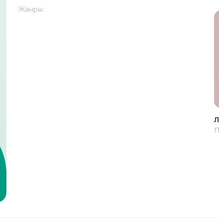
Жанры:
Л
П