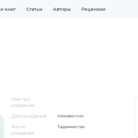
и книг
Статьи
Авторы
Рецензии
Имя при
рождении:
Дата рождения:
Неизвестно
Место
Таджикистан
рождения: