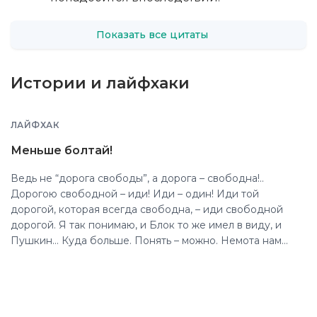
Показать все цитаты
Истории и лайфхаки
ЛАЙФХАК
Меньше болтай!
Ведь не “дорога свободы”, а дорога – свободна!..
Дорогою свободной – иди! Иди – один! Иди той
дорогой, которая всегда свободна, – иди свободной
дорогой. Я так понимаю, и Блок то же имел в виду, и
Пушкин… Куда больше. Понять – можно. Немота нам
обеспечена. Она именно затем, чтобы было время
понять. Молчание – это тоже слово… Пора и помолчать.