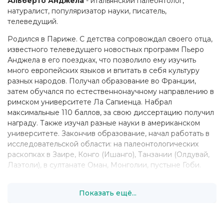
Альберто Анджела
- итальянский палеонтолог,
натуралист, популяризатор науки, писатель,
телеведущий.
Родился в Париже. С детства сопровождал своего отца,
известного телеведущего новостных программ Пьеро
Анджела в его поездках, что позволило ему изучить
много европейских языков и впитать в себя культуру
разных народов. Получал образование во Франции,
затем обучался по естественнонаучному направлению в
римском университете Ла Сапиенца. Набрал
максимальные 110 баллов, за свою диссертацию получил
награду. Также изучал разные науки в американском
университете. Закончив образование, начал работать в
исследовательской области: на палеонтологических
раскопках в Заире, Конго (Ишанго), Танзании (Олдувай,
Лаэтоли), в султанате Оман, Монголии, пустыне Гоби.
В 1988 году опубликовал исследование, посвящённое
Показать ещё...
интерактивным новациям в работе научных музеев, под
заголовком «Музеи (и выставки) как мера человека. Как
общаться через предметы» (итал. Musei (e mostre) a