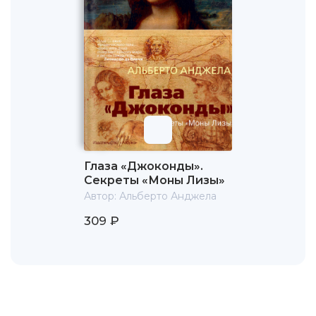
dinosauri, сериал транслировал канал Rai Uno в 1993 году.
Альберто Анджела один из авторов следующих
телепрограмм: «Superquark», «Quark Speciale» и
«Путешествие в космос» (итал. Viaggio nel cosmo). Он
также автор программы «Passaggio a Nord Ovest», на
канале Rai Uno. В 1998 году озвучивал итальянскую
версию документального фильма «Big Cat Diary»,
посвящённого крупным кошачьим Африки. Этот фильм —
совместный продукт RAI и BBC, Альберто работал над
ним в заповеднике Масаи-Мара, в Кении. Альберто и
Пьеро Анджела совместно вели программу «Ulisse» с
2001 года, за которую были удостоены Премии Флаиано
Глаза «Джоконды».
(итал. Premio Flaiano) в области телевидения.
Секреты «Моны Лизы»
Автор:
Альберто Анджела
309 ₽