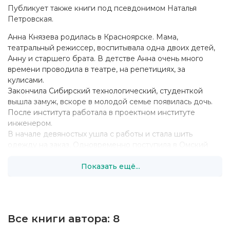
Публикует также книги под псевдонимом Наталья
Петровская.
Анна Князева родилась в Красноярске. Мама,
театральный режиссер, воспитывала одна двоих детей,
Анну и старшего брата. В детстве Анна очень много
времени проводила в театре, на репетициях, за
кулисами.
Закончила Сибирский технологический, студенткой
вышла замуж, вскоре в молодой семье появилась дочь.
После института работала в проектном институте
инженером.
В начале девяностых ушла с работы и стала шить
одежду на заказ. Одновременно поступила в Омский
технологический институт на специальность
Показать ещё...
конструирование одежды на заочную форму обучения.
В 2004 году с семьей переехала в Москву. Анна
работала в области изготовления корпоративной
спецодежды. Занимаясь одеждой, Анна ездила в
Италию, самостоятельно изучала итальянский язык. В
Все книги автора:
8
процессе изучения языка, пересмотрела все фильмы