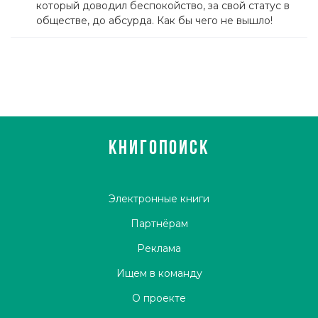
который доводил беспокойство, за свой статус в
Надеюсь, это в наших возможностях; Бог, счастье не
обществе, до абсурда. Как бы чего не вышло!
ро́зыгрыш?
КНИГОПОИСК
Электронные книги
Партнёрам
Реклама
Ищем в команду
О проекте