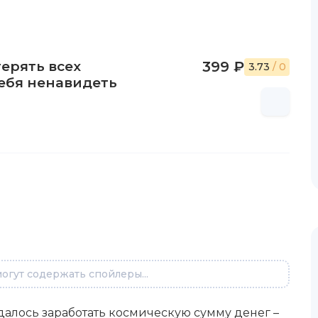
ерять всех
399 ₽
3.73
/ 0
себя ненавидеть
огут содержать спойлеры...
далось заработать космическую сумму денег –