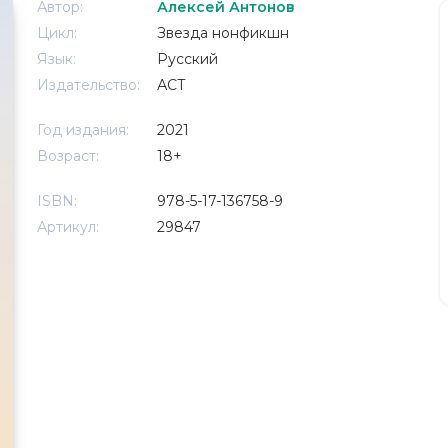
Автор:
Алексей Антонов
Цикл:
Звезда нонфикшн
Язык:
Русский
Издательство:
АСТ
Год издания:
2021
Возраст:
18+
ISBN:
978-5-17-136758-9
Артикул:
29847