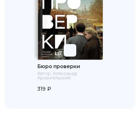
«Известия», «Литературной газете», «Независимой
газете», «Сегодня»; журналах «Вопросы литературы»,
«Дружба народов», «Знамя», «Искусство кино»,
«Литературное обозрение», «Новое время», «Новый
мир», «Профиль», «Страна и мир» (Мюнхен), L’Oell
(Париж). Печатался под псевдонимами "Архип
Ангелевич", "Ангелина Архипова".
С 1992 Архангельский автор и ведущий программ на
радио и ТВ: «Против течения» (РТР), «Писатели у
микрофона» (РС «Свобода»), «Хронограф» (ТВ «Россия»),
Бюро проверки
постоянный гость еженедельной программы «Особое
Автор:
Александр
Архангельский
мнение» на РС «Эхо Москвы». С 2002 года — на
телеканале «Культура»: автор, ведущий и руководитель
319 ₽
программы «Тем временем», а также автор и ведущий
цикла документальных фильмов «Фабрики памяти:
Библиотеки мира».
Общественно-литературная деятельность:
Член жюри
Русского Букера и Административного совета
Букеровской премии, член жюри премии имени
Аполлона Григорьева, литературной премии «Большая