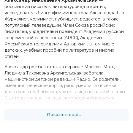
Александр Николаевич Архангельский
—
российский писатель, литературовед и критик,
исследователь биографии императора Александра I-го.
Журналист, колумнист, публицист, редактор, а также
популярный телеведущий. Член Союза российских
писателей, учредитель и президент Академии русской
современной словесности (АРСС), Академии
Российского телевидения. Автор книг, в том числе
детских, учебных пособий по литературе и многих
статей.
Александр рос без отца, на окраине Москвы. Мать,
Людмила Тихоновна Архангельская, работала
машинисткой детской редакции Радио. Ее родители,
имевшие греческие корни, рано умерли, но в семье
долго жила прабабушка, учительница начальной школы.
В детстве юноша посещал литературный кружок в
Дворце пионеров. Поступив на факультет русского
языка и литературы МГПИ, уже на первом курсе пошел
Показать ещё...
работать туда же руководителем кружка литературы.
После окончания института в 1984 году работал в
течение 9 месяцев в детской редакции Гостелерадио