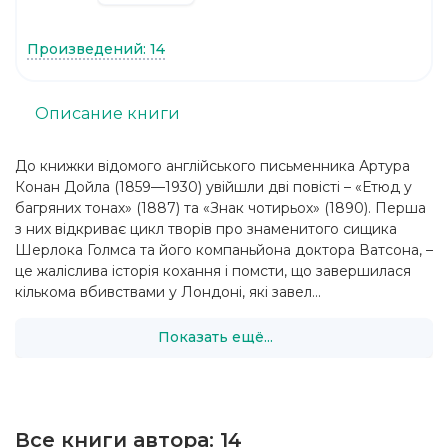
Произведений: 14
Описание книги
До книжки відомого англійського письменника Артура
Конан Дойла (1859—1930) увійшли дві повісті – «Етюд у
багряних тонах» (1887) та «Знак чотирьох» (1890). Перша
з них відкриває цикл творів про знаменитого сищика
Шерлока Голмса та його компаньйона доктора Ватсона, –
це жаліслива історія кохання і помсти, що завершилася
кількома вбивствами у Лондоні, які завел...
Показать ещё...
Все книги автора:
14