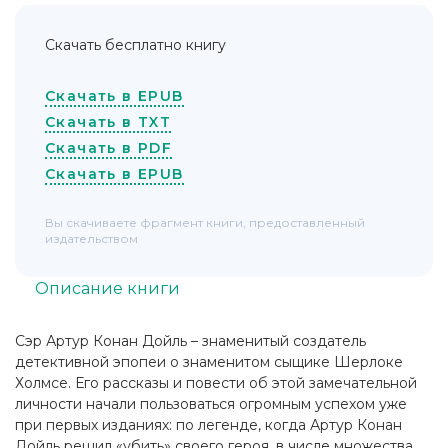
Скачать бесплатно книгу
Скачать в EPUB
Скачать в TXT
Скачать в PDF
Скачать в EPUB
Вы скачиваете фрагмент книги, предоставленный
издательством
Описание книги
Сэр Артур Конан Дойль – знаменитый создатель
детективной эпопеи о знаменитом сыщике Шерлоке
Холмсе. Его рассказы и повести об этой замечательной
личности начали пользоваться огромным успехом уже
при первых изданиях: по легенде, когда Артур Конан
Дойль решил «убить» своего героя, в числе множества