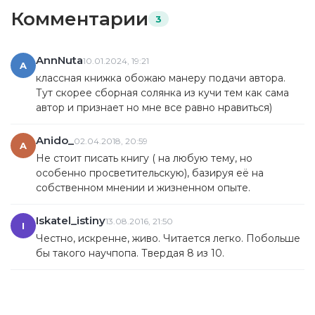
Комментарии
3
AnnNuta
10.01.2024, 19:21
A
классная книжка обожаю манеру подачи автора.
Тут скорее сборная солянка из кучи тем как сама
автор и признает но мне все равно нравиться)
Anido_
02.04.2018, 20:59
A
Не стоит писать книгу ( на любую тему, но
особенно просветительскую), базируя её на
собственном мнении и жизненном опыте.
Iskatel_istiny
13.08.2016, 21:50
I
Честно, искренне, живо. Читается легко. Побольше
бы такого научпопа. Твердая 8 из 10.