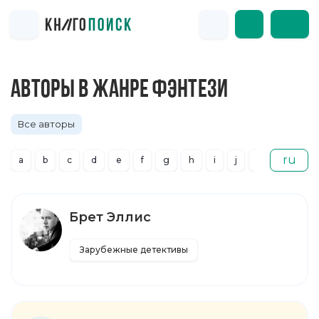
АВТОРЫ В ЖАНРЕ ФЭНТЕЗИ
Все авторы
ru
a
b
c
d
e
f
g
h
i
j
k
l
m
Брет Эллис
Зарубежные детективы