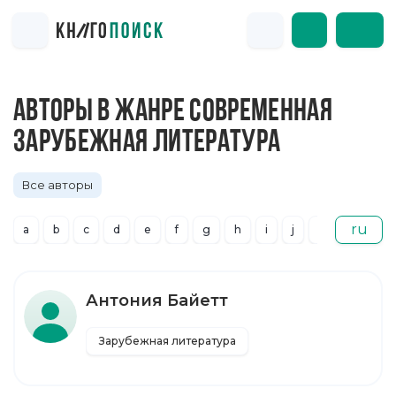
АВТОРЫ В ЖАНРЕ СОВРЕМЕННАЯ
ЗАРУБЕЖНАЯ ЛИТЕРАТУРА
Все авторы
ru
a
b
c
d
e
f
g
h
i
j
k
l
m
Антония Байетт
Зарубежная литература