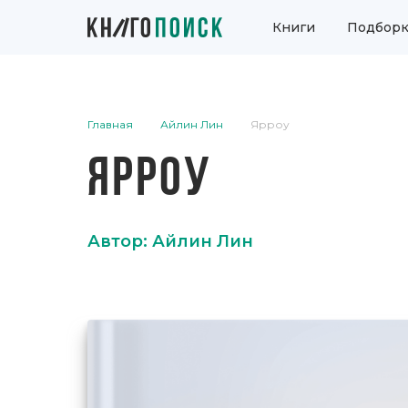
Книги
Подборк
Главная
Айлин Лин
Ярроу
ЯРРОУ
Автор: Айлин Лин