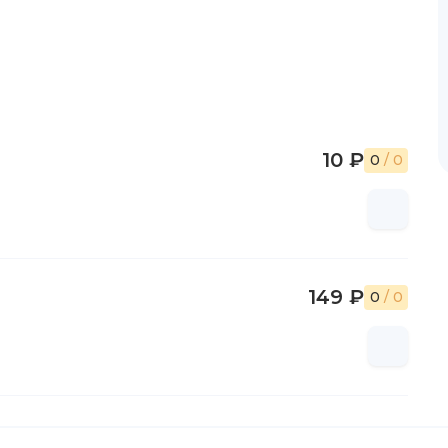
10 ₽
0
/ 0
149 ₽
0
/ 0