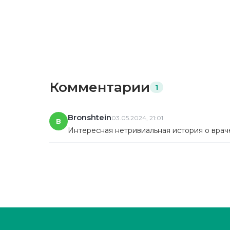
Комментарии
1
Bronshtein
03.05.2024, 21:01
B
Интересная нетривиальная история о врач