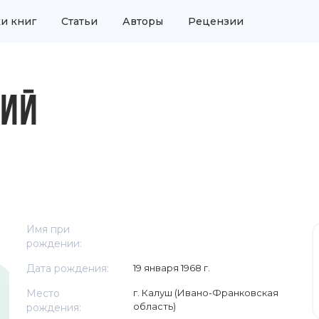
и книг
Статьи
Авторы
Рецензии
КИЙ
Имя при
рождении:
Дата рождения:
19 января 1968 г.
Место
г. Калуш (Ивано-Франковская
область)
рождения: