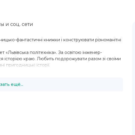
ы и соц. сети
ницько-фантастичні книжки і конструювати різноманітні
ет «Львівська політехніка». За освiтою інженер-
я iсторiєю краю. Любить подорожувати разом зi своїми
нi пригодницькi iсторiї.
зать ещё...