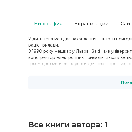
Биография
Экранизации
Сайт
У дитинстві мав два захоплення – читати пригод
радіоприлади.
З 1990 року мешкає у Львові. Закінчив університ
конструктор електронних приладів. Захоплюєтьс
трьома дiтьми й вигадувати для них (i про них) рiз
Пока
Все книги автора:
1