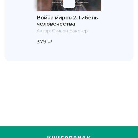
премия имени Курта Лассвица и японская «Сейун».
Самым титулованным стало продолжение классического
романа Герберта Уэллса «Машина времени» под
Война миров 2. Гибель
названием «Корабли времени»: это произведение
человечества
награждалось трижды.
Автор:
Стивен Бакстер
Писатель занимает должность вице-президента
379 ₽
Британской ассоциации научной фантастики и является
вице-президентом международного общества Уэллса.
Проживает в Англии, в городе Нортумберленде.