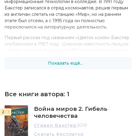
информационные технологии в колледже. В 1991 году
Бакстер записался в отряд космонавтов, решив первым
из англичан слетать на станцию «Мир», но на раннем
этапе был отсеян, а с 1995 года он полностью
переключился на литературную деятельность.
Первый рассказ под названием «Цветок ксили» Бакстер
опубликовал в 1987 году. Широкая известность пришла
к автору после публикации в 1991 году первого романа
«Плот», напомнившего о грандиозных космогонических
Показать ещё...
фантазиях соотечественника Бакстера — Олафа
Стэплдона. Последующие работы из цикла о
галактической цивилизации ксили — романы «По ту
сторону времени», «Кольцо», сборник «Вакуумные
диаграммы» и другие произведения — составили одну
Все книги автора:
1
из самых долгих историй будущего в современной
научной фантастике: Бакстер описывает историю
Вселенной со дня ее рождения (около 20 миллиардов
Война миров 2. Гибель
2
/ 3
лет назад) до смерти через 10 миллиардов лет, считая от
человечества
настоящего времени.
Стивен Бакстер
2019
Кроме космогонических построений, автор тяготеет к
Скачать бесплатно