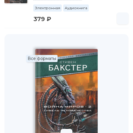
жанрам романа-катастрофы и альтернативной истории.
Среди последних выделяется роман «Антилёд»,
Электронная
Аудиокнига
действие которого разворачивается в викторианской
379 ₽
Англии 1870-х годов и трилогия «НАСА» об освоении
Солнечной системы на фоне холодной войны США и
Китая. Оригинален роман-катастрофа «Лунное семя»,
где сюжет постороен вокруг борьбы с инопланетным
нановирусом, грозящим уничтожить поверхность нашей
планеты. В жанре романа-катастрофы создано и
последнее на сегодняшний день произведение
Все форматы
писателя, дилогия «Потоп» о всемирном наводнении.
Вышел только первый роман, а вторая книга дилогии
появится летом 2009 года.
Произведения Бакстера неоднократно выдвигались на
получение премий «Хьюго» и «Небьюла» — но ни разу не
завоевывали их. Тем не менее, писатель собрал в своем
активе внушительную коллекцию других литературных
наград: Британскую премию по научной фантастике,
Мемориальную премию имени Джона Кэмпбелла,
премии журналов «Аналог», «Локус», «Азимов» и
несколько других призов, в числе которых германская