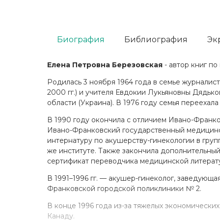
Биография
Библиография
Эк
Елена Петровна Березовская
- автор книг по
Родилась 3 ноября 1964 года в семье журналис
2000 гг.) и учителя Евдокии Лукьяновны Дядьков
области (Украина). В 1976 году семья переехала
В 1990 году окончила с отличием Ивано-Франк
Ивано-Франковский государственный медицински
интернатуру по акушерству-гинекологии в гру
же институте. Также закончила дополнительный
сертификат переводчика медицинской литерат
В 1991–1996 гг. — акушер-гинеколог, заведующ
Франковской городской поликлиники № 2.
В конце 1996 года из-за тяжелых экономически
Канаду.