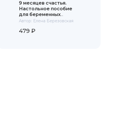
9 месяцев счастья.
Настольное пособие
для беременных
женщин
Автор:
Елена Березовская
479 ₽