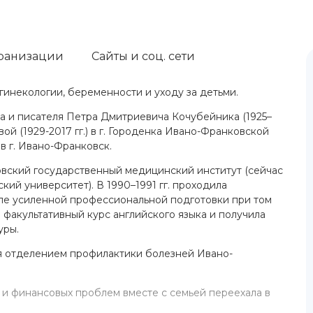
ранизации
Сайты и соц. сети
 гинекологии, беременности и уходу за детьми.
та и писателя Петра Дмитриевича Кочубейника (1925–
ой (1929-2017 гг.) в г. Городенка Ивано-Франковской
 в г. Ивано-Франковск.
овский государственный медицинский институт (сейчас
й университет). В 1990–1991 гг. проходила
ппе усиленной профессиональной подготовки при том
 факультативный курс английского языка и получила
уры.
ая отделением профилактики болезней Ивано-
х и финансовых проблем вместе с семьей переехала в