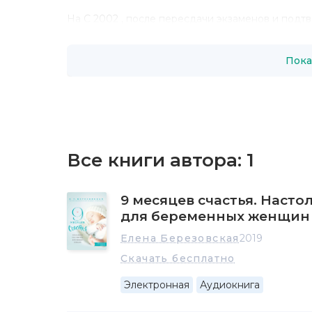
На С 2002 , после пересдачи экзаменов и подт
Mount Sinai Hospital (Торонто, Канада), заним
заболеваний матери и плода и клинических исс
Пока
За этот период координировала и принимала уч
проектах, в том числе международных, поддерж
Елена Петровна создала 12 баз данных по отде
внутриутробным вмешательствам, порокам разв
проведения многочисленных клинических иссле
обучение и стажировку на базе отдела акушерст
Все книги автора:
1
Березовская была членом Research Ethic Board
проекты в Mount Sinai Hospital.
9 месяцев счастья. Насто
Принимала участие в улучшении больничной ко
1000 диагностических кодов по заболеваниям 
для беременных женщин
с детской больницей (The Hospital for Sick Childr
Елена Березовская
2019
В 2006–2007 гг. Елена Петровна была членом Пл
Скачать бесплатно
Project, с 2009 г. — в составе BORN-Ontario) п
хирургического отделения региональной детской 
Электронная
Аудиокнига
также принимала участие в создании и развитии
региональным регистром беременностей и ново