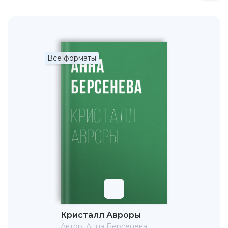
серию издательства "ЭКСМО-Пресс" - "Мужчина и
женщина".
Татьяна Сотникова - доцент Литературного института
им. А.М. Горького. Она занимается литературоведением
и литературной критикой, ее статьи печатаются в
Все форматы
журналах и энциклопедических изданиях ("Вопросы
литературы", "Знамя", "Культ личностей", энциклопедия
"Русские писатели ХХ века" и др.).
Кристалл Авроры
Автор:
Анна Берсенева