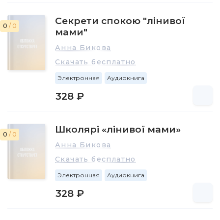
Секрети спокою "лінивої
0
/ 0
мами"
Анна Бикова
Скачать бесплатно
Электронная
Аудиокнига
328 ₽
Школярі «лінивої мами»
0
/ 0
Анна Бикова
Скачать бесплатно
Электронная
Аудиокнига
328 ₽