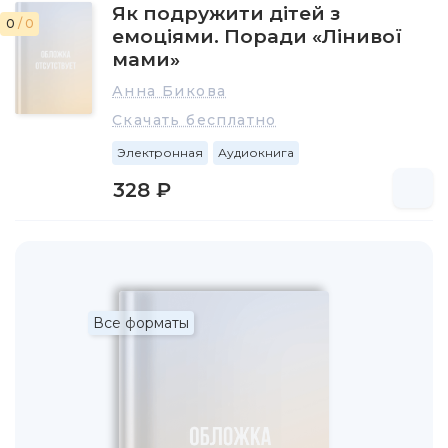
Як подружити дітей з
0
/ 0
емоціями. Поради «Лінивої
мами»
Анна Бикова
Скачать бесплатно
Электронная
Аудиокнига
328 ₽
Все форматы