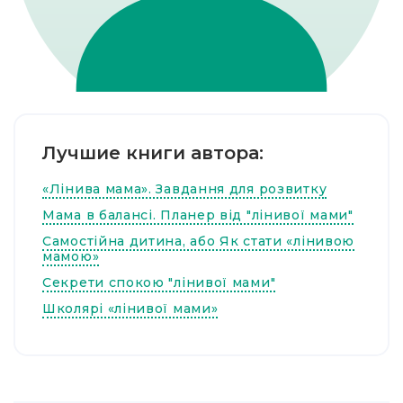
Лучшие книги автора:
«Лінива мама». Завдання для розвитку
Мама в балансі. Планер від "лінивої мами"
Самостійна дитина, або Як стати «лінивою
мамою»
Секрети спокою "лінивої мами"
Школярі «лінивої мами»