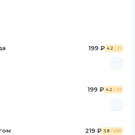
да
199 ₽
4.2
/ 21
199 ₽
4.2
/ 23
егом
219 ₽
3.8
/ 685