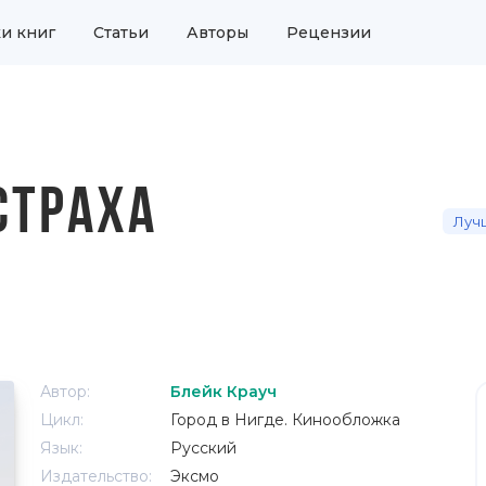
и книг
Статьи
Авторы
Рецензии
СТРАХА
Луч
Автор:
Блейк Крауч
Цикл:
Город в Нигде. Кинообложка
Язык:
Русский
Издательство:
Эксмо