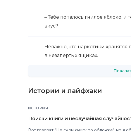
– Тебе попалось гнилое яблоко, и 
вкус?
Неважно, что наркотики хранятся 
в незапертых ящиках.
Показат
Истории и лайфхаки
ИСТОРИЯ
Поиски книги и неслучайная случайнос
Вот говорят "Не суди книгу по обложке", но я обратила на 