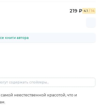
219 ₽
4.1
/ 14
се книги автора
огут содержать спойлеры...
 самой неестественной красотой, что и
ам.