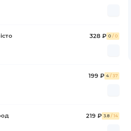
істо
328 ₽
0
/ 0
199 ₽
4
/ 37
род
219 ₽
3.8
/ 14