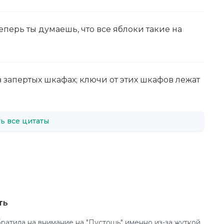
теперь ты думаешь, что все яблоки такие на
в запертых шкафах; ключи от этих шкафов лежат
ь все цитаты
ть
внимание на "Пустошь" именно из-за жуткой