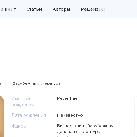
и книг
Статьи
Авторы
Рецензии
а
Зарубежная литература
Имя при
Peter Thiel
рождении:
Дата рождения:
Неизвестно
Жанры:
Бизнес-Книги
,
Зарубежная
деловая литература
,