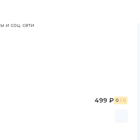
ы и соц. сети
499 ₽
0
/ 0