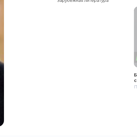
Зарубежная литература
Б
с
П