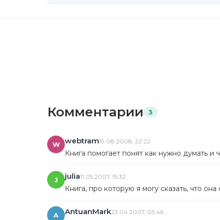
Комментарии
3
webtram
19.08.2008, 22:22
W
Книга помогает понят как нужно думать и ч
julia
11.05.2007, 15:32
J
Книга, про которую я могу сказать, что она
AntuanMark
23.04.2007, 05:46
A