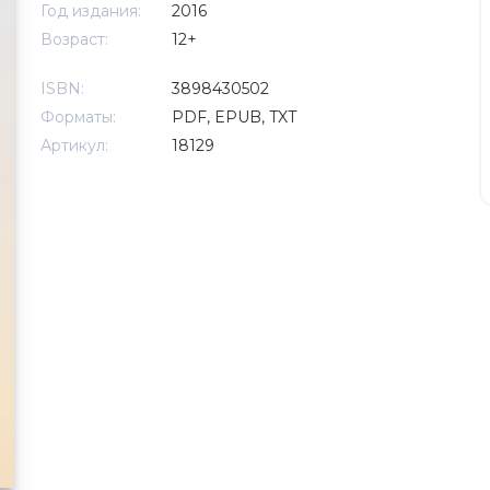
Год издания:
2016
Возраст:
12+
ISBN:
3898430502
Форматы:
PDF, EPUB, TXT
Артикул:
18129