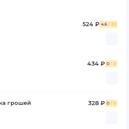
524 ₽
4.6
/ 22
434 ₽
0
/ 0
тка грошей
328 ₽
0
/ 0