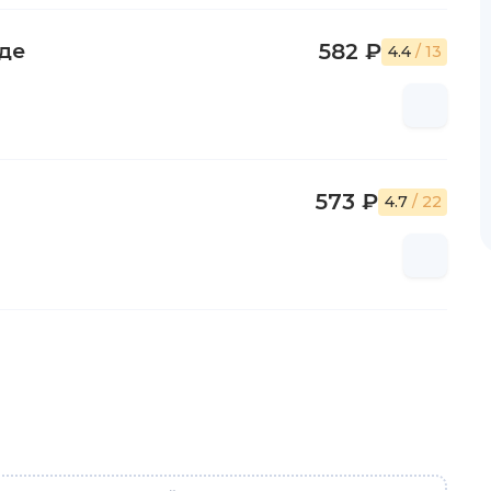
де
582 ₽
4.4
/ 13
573 ₽
4.7
/ 22