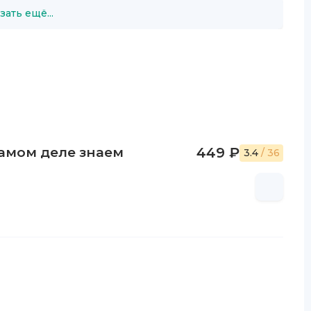
зать ещё...
самом деле знаем
449 ₽
3.4
/ 36