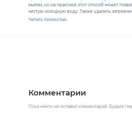
мылом, но на практике этот способ может повр
чистую холодную воду. Также удалить загрязне
которому стоит относиться с особенной осторо
Читать полностью
мыть, поскольку они не заражены пестицидами.
пестицидов. Известно, что зараженные бактер
массовое отравление в Германии, были выраще
применяются в органических хозяйствах. Кстат
вероятностью бывают заражены опасными бакте
органической и неорганической продукцией.
Комментарии
Пока никто не оставил комментарий. Будьте пе