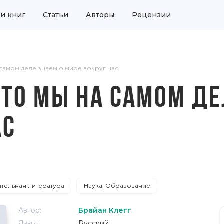
и книг
Статьи
Авторы
Рецензии
 самом деле знаем о мире вокруг нас
ЧТО МЫ НА САМОМ ДЕ
АС
тельная литература
Наука, Образование
Автор:
Брайан Клегг
Язык:
Русский