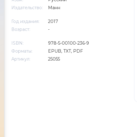
Издательство:
Манн
Год издания:
2017
Возраст:
-
ISBN:
978-5-00100-236-9
Форматы:
EPUB, TXT, PDF
Артикул:
25055