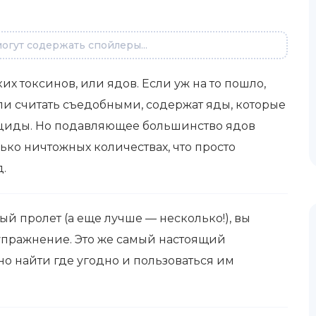
огут содержать спойлеры...
х токсинов, или ядов. Если уж на то пошло,
ли считать съедобными, содержат яды, которые
ициды. Но подавляющее большинство ядов
ько ничтожных количествах, что просто
.
й пролет (а еще лучше — несколько!), вы
упражнение. Это же самый настоящий
о найти где угодно и пользоваться им