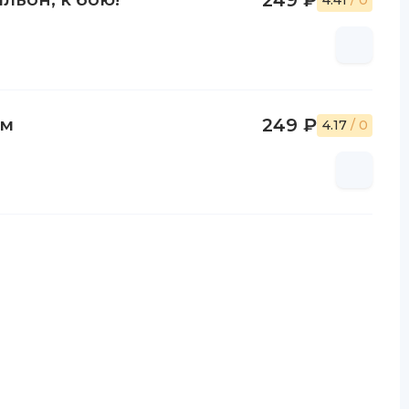
249 ₽
4.41
/ 0
ым
249 ₽
4.17
/ 0