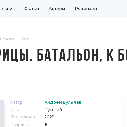
и книг
Статьи
Авторы
Рецензии
Батальон, к бою!
ИЦЫ. БАТАЛЬОН, К Б
Автор:
Андрей Булычев
Язык:
Русский
Год издания:
2022
Возраст:
16+