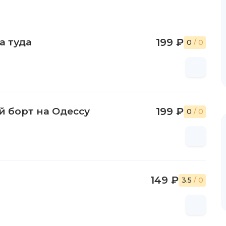
а туда
199 ₽
0
/ 0
 борт на Одессу
199 ₽
0
/ 0
149 ₽
3.5
/ 0