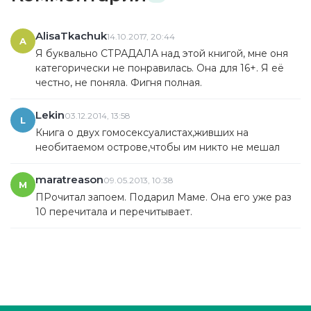
AlisaTkachuk
14.10.2017, 20:44
A
Я буквально СТРАДАЛА над этой книгой, мне оня
категорически не понравилась. Она для 16+. Я её
честно, не поняла. Фигня полная.
Lekin
03.12.2014, 13:58
L
Книга о двух гомосексуалистах,живших на
необитаемом острове,чтобы им никто не мешал
maratreason
09.05.2013, 10:38
M
ПРочитал запоем. Подарил Маме. Она его уже раз
10 перечитала и перечитывает.