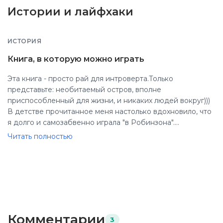
Истории и лайфхаки
ИСТОРИЯ
Книга, в которую можно играть
Эта книга - просто рай для интроверта.Только
представьте: необитаемый остров, вполне
приспособленный для жизни, и никаких людей вокруг)))
В детстве прочитанное меня настолько вдохновило, что
я долго и самозабвенно играла "в Робинзона".
Раскрытый зонтик был моим домом, я также строила
Читать полностью
"крепость", возделывала "поле", делала лодку из дерева и
готовила себе еду на самодельном очаге. А главное
преимущество такой игры - для нее не нужны партнеры!
Так как братьев и сестер у меня нет, это было очень
актуально - иметь возможность часами играть одной. И
что интересно, мне было очень весело. Не нужно мне
было никакого компьютера, интернета и т.д. Завидую
Комментарии
3
сама себе в детстве))