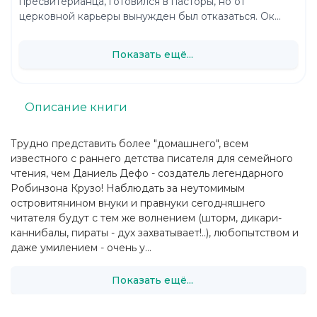
пресвитерианца, готовился в пасторы, но от
церковной карьеры вынужден был отказаться. Ок...
Показать ещё...
Описание книги
Трудно представить более "домашнего", всем
известного с раннего детства писателя для семейного
чтения, чем Даниель Дефо - создатель легендарного
Робинзона Крузо! Наблюдать за неутомимым
островитянином внуки и правнуки сегодняшнего
читателя будут с тем же волнением (шторм, дикари-
каннибалы, пираты - дух захватывает!..), любопытством и
даже умилением - очень у...
Показать ещё...