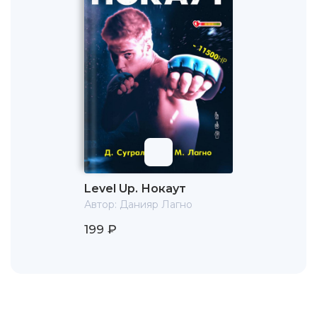
Level Up. Нокаут
Автор:
Данияр Лагно
199 ₽