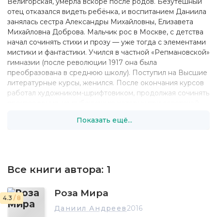
Велигорская, умерла вскоре после родов. Безутешный
отец отказался видеть ребёнка, и воспитанием Даниила
занялась сестра Александры Михайловны, Елизавета
Михайловна Доброва. Мальчик рос в Москве, с детства
начал сочинять стихи и прозу — уже тогда с элементами
мистики и фантастики. Учился в частной «Репмановской»
гимназии (после революции 1917 она была
преобразована в среднюю школу). Поступил на Высшие
литературные курсы, женился. После окончания курсов
работал художником-шрифтовиком, продолжая сочинять
произведения, на публикацию которых при советской
власти у него не было надежды.
Показать ещё...
В 1937 познакомился со своей будущей второй женой,
Аллой Александровной.
В 1942 был мобилизован, по состоянию здоровья
признан нестроевым. Служил в 196-й стрелковой
дивизии, в похоронной команде, затем санитаром в
Все книги автора:
1
медсанбате. После войны работал в Москве.
21 апреля 1947 был арестован органами госбезопасности
Роза Мира
по обвинению в антисоветской агитации, создании
4.3
/ 8
антисоветской группы и подготовке покушения на
Даниил Андреев
2016
Сталина. Был осуждён на 25 лет тюремного заключения.