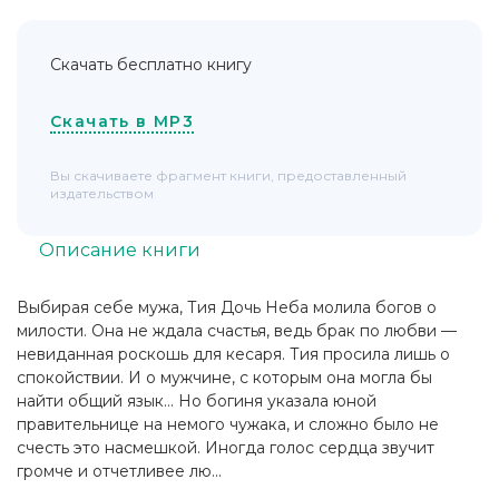
Скачать бесплатно книгу
Скачать в MP3
Вы скачиваете фрагмент книги, предоставленный
издательством
Описание книги
Выбирая себе мужа, Тия Дочь Неба молила богов о
милости. Она не ждала счастья, ведь брак по любви —
невиданная роскошь для кесаря. Тия просила лишь о
спокойствии. И о мужчине, с которым она могла бы
найти общий язык… Но богиня указала юной
правительнице на немого чужака, и сложно было не
счесть это насмешкой. Иногда голос сердца звучит
громче и отчетливее лю...