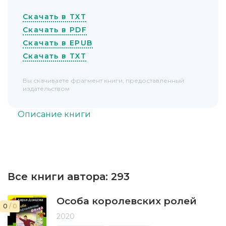
Скачать в TXT
Скачать в PDF
Скачать в EPUB
Скачать в TXT
Вы скачиваете фрагмент книги, предоставленный
издательством
Описание книги
Все книги автора:
293
Особа королевских ролей
0
/ 0
2020