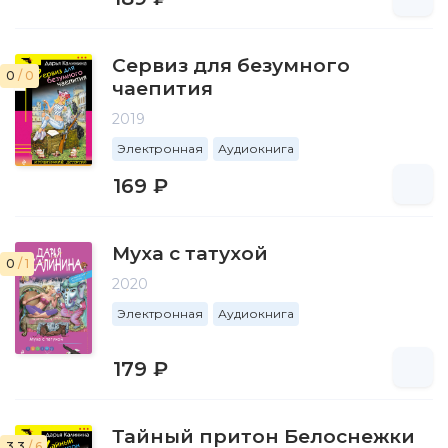
Сервиз для безумного
0
/ 0
чаепития
2019
Электронная
Аудиокнига
169 ₽
Муха с татухой
0
/ 1
2020
Электронная
Аудиокнига
179 ₽
Тайный притон Белоснежки
3.3
/ 6