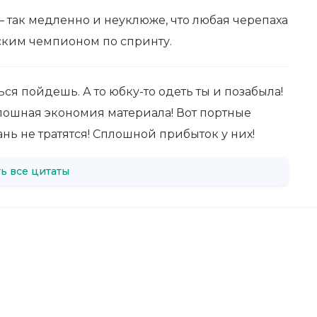
 — так медленно и неуклюже, что любая черепаха
ским чемпионом по спринту.
ься пойдешь. А то юбку-то одеть ты и позабыла!
сплошная экономия материала! Вот портные
ань не тратятся! Сплошной прибыток у них!
ь все цитаты