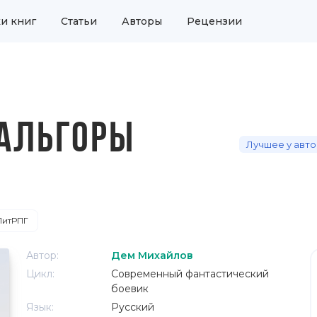
и книг
Статьи
Авторы
Рецензии
 АЛЬГОРЫ
Лучшее у авт
ЛитРПГ
Автор:
Дем Михайлов
Цикл:
Современный фантастический
боевик
Язык:
Русский