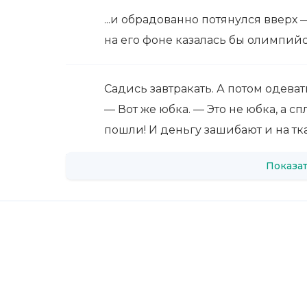
...и обрадованно потянулся вверх
на его фоне казалась бы олимпий
Садись завтракать. А потом одеват
— Вот же юбка. — Это не юбка, а 
пошли! И деньгу зашибают и на тк
Показат