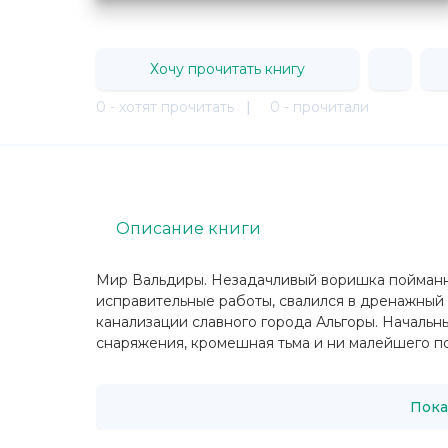
Хочу прочитать книгу
0 - хотят прочитать
|
0 - прочитали
Описание книги
Мир Вальдиры. Незадачливый воришка пойманн
исправительные работы, свалился в дренажный
канализации славного города Альгоры. Начальн
снаряжения, кромешная тьма и ни малейшего пон
Пока