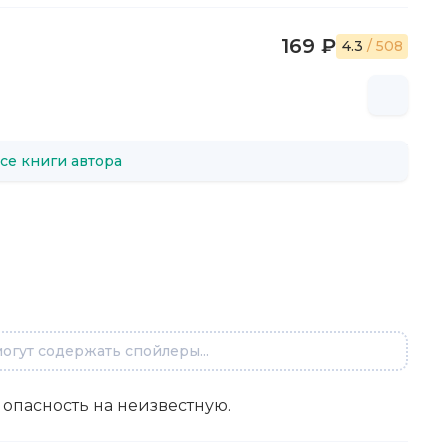
169 ₽
4.3
/ 508
се книги автора
огут содержать спойлеры...
опасность на неизвестную.