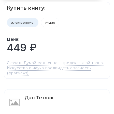
Купить книгу:
Электронную
Аудио
Цена:
449 ₽
Скачать Думай медленно – предсказывай точно.
Искусство и наука предвидеть опасность
(фрагмент)
Дэн Тетлок