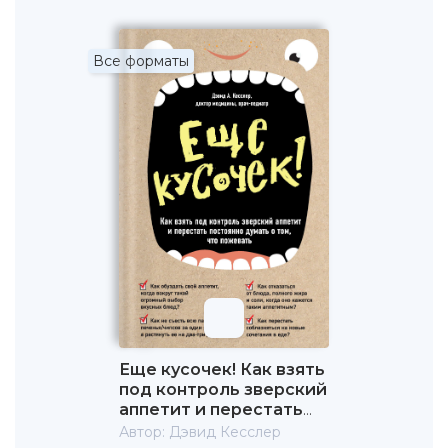
Все форматы
Еще кусочек! Как взять
под контроль зверский
аппетит и перестать
постоянно думать о
Автор:
Дэвид Кесслер