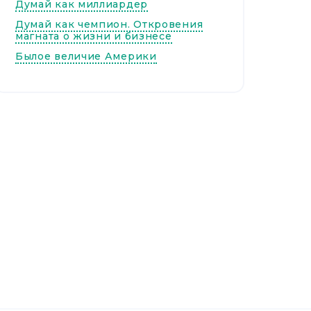
Думай как миллиардер
Думай как чемпион. Откровения
магната о жизни и бизнесе
Былое величие Америки