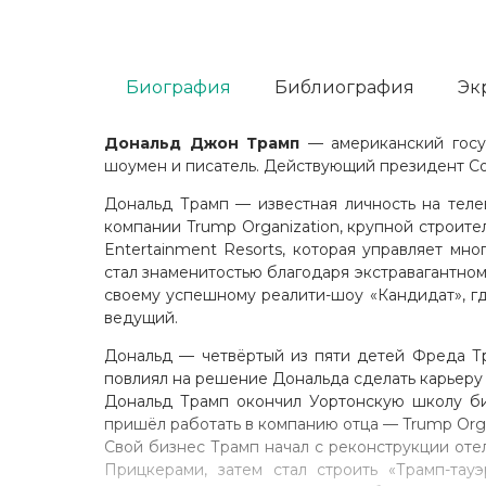
Биография
Библиография
Эк
Дональд Джон Трамп
— американский госуд
шоумен и писатель. Действующий президент Со
Дональд Трамп — известная личность на теле
компании Trump Organization, крупной строит
Entertainment Resorts, которая управляет мн
стал знаменитостью благодаря экстравагантном
своему успешному реалити-шоу «Кандидат», гд
ведущий.
Дональд — четвёртый из пяти детей Фреда Тр
повлиял на решение Дональда сделать карьеру 
Дональд Трамп окончил Уортонскую школу биз
пришёл работать в компанию отца — Trump Orga
Свой бизнес Трамп начал с реконструкции отел
Прицкерами, затем стал строить «Трамп-та