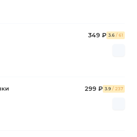
349 ₽
3.6
/ 61
лки
299 ₽
3.9
/ 237