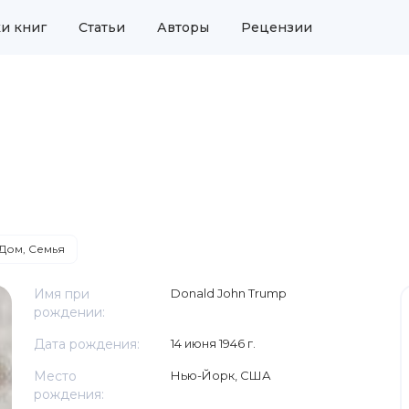
и книг
Статьи
Авторы
Рецензии
Дом, Семья
Имя при
Donald John Trump
рождении:
Дата рождения:
14 июня 1946 г.
Место
Нью-Йорк, США
рождения: