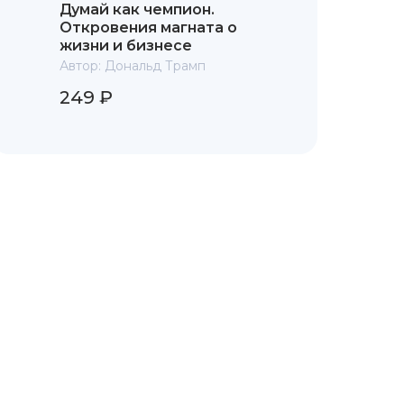
Думай как чемпион.
Откровения магната о
жизни и бизнесе
Автор:
Дональд Трамп
249 ₽