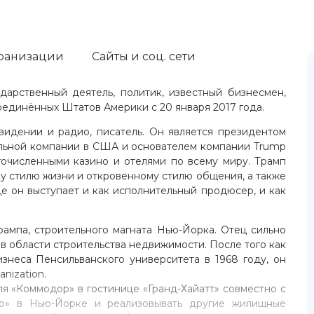
ранизации
Сайты и соц. сети
арственный деятель, политик, известный бизнесмен,
единённых Штатов Америки с 20 января 2017 года.
видении и радио, писатель. Он является президентом
ельной компании в США и основателем компании Trump
огочисленными казино и отелями по всему миру. Трамп
у стилю жизни и откровенному стилю общения, а также
е он выступает и как исполнительный продюсер, и как
ампа, строительного магната Нью-Йорка. Отец сильно
в области строительства недвижимости. После того как
неса Пенсильванского университета в 1968 году, он
nization.
я «Коммодор» в гостинице «Гранд-Хайатт» совместно с
уэр» в Нью-Йорке и реализовывать другие жилищные