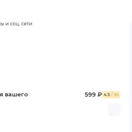
ы и соц. сети
ля вашего
599 ₽
4.3
/ 95