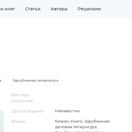
и книг
Статьи
Авторы
Рецензии
а
Зарубежная литература
Имя при
рождении:
Дата рождения:
Неизвестно
Жанры:
Бизнес-Книги
,
Зарубежная
деловая литература
,