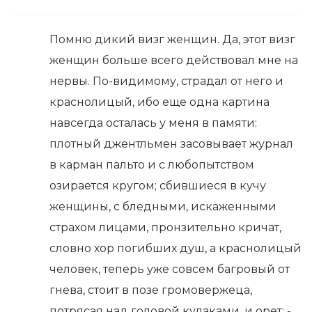
Помню дикий визг женщин. Да, этот визг
женщин больше всего действовал мне на
нервы. По-видимому, страдал от него и
краснолицый, ибо еще одна картина
навсегда осталась у меня в памяти:
плотный джентльмен засовывает журнал
в карман пальто и с любопытством
озирается кругом; сбившиеся в кучу
женщины, с бледными, искаженными
страхом лицами, пронзительно кричат,
словно хор погибших душ, а краснолицый
человек, теперь уже совсем багровый от
гнева, стоит в позе громовержеца,
потрясая над головой кулаками, и орет: -