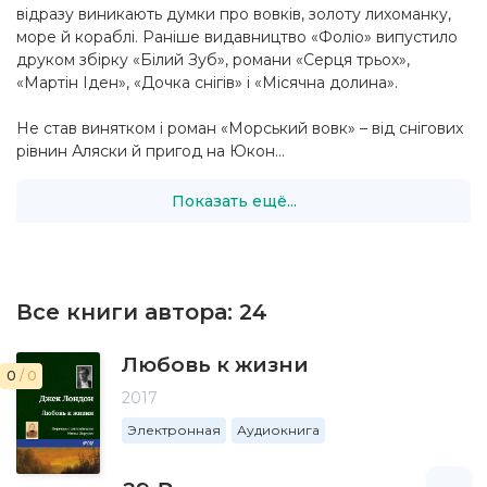
відразу виникають думки про вовків, золоту лихоманку,
море й кораблі. Раніше видавництво «Фоліо» випустило
друком збірку «Білий Зуб», романи «Серця трьох»,
«Мартін Іден», «Дочка снігів» і «Місячна долина».
Не став винятком і роман «Морський вовк» – від снігових
рівнин Аляски й пригод на Юкон...
Показать ещё...
Все книги автора:
24
Любовь к жизни
0
/ 0
2017
Электронная
Аудиокнига