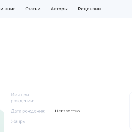
и книг
Статьи
Авторы
Рецензии
Имя при
рождении:
Дата рождения:
Неизвестно
Жанры: