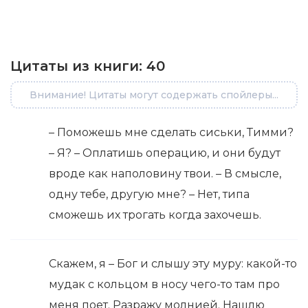
Цитаты из книги:
40
Внимание! Цитаты могут содержать спойлеры...
– Поможешь мне сделать сиськи, Тимми?
– Я? – Оплатишь операцию, и они будут
вроде как наполовину твои. – В смысле,
одну тебе, другую мне? – Нет, типа
сможешь их трогать когда захочешь.
Скажем, я – Бог и слышу эту муру: какой-то
мудак с кольцом в носу чего-то там про
меня поет. Разражу молнией. Нашлю