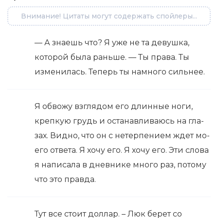
Внимание! Цитаты могут содержать спойлеры...
— А знаешь что? Я уже не та девушка,
которой была раньше. — Ты права. Ты
изменилась. Теперь ты намного сильнее.
Я об­во­жу взгля­дом его длин­ные но­ги,
креп­кую грудь и оста­нав­лива­юсь на гла­
зах. Вид­но, что он с нетер­пе­ни­ем ждет мо­
е­го от­ве­та. Я хо­чу его. Я хо­чу его. Эти сло­ва
я на­пи­са­ла в днев­ни­ке мно­го раз, по­то­му
что это прав­да.
Тут все стоит доллар. – Люк берет со