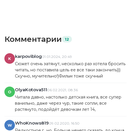
Комментарии
12
karpoviblog
01.01.2024, 20:49
K
Сюжет очень затянут, несколько раз хотела бросить
читать, но поставила цель ее все таки закончить)))
Скучно, мучительно!)Фильм тоже скучный
OlyaKotova511
06.02.2021, 08:36
O
Читала давно, настолько детская книга, все супер
ванильно, даже через чур, такие сопли, все
растянуто, подойдёт девочкам лет 14,
WhoKnows819
09.02.2020, 16:50
W
Редкостное г...но. Больше нечего сказать, до конца