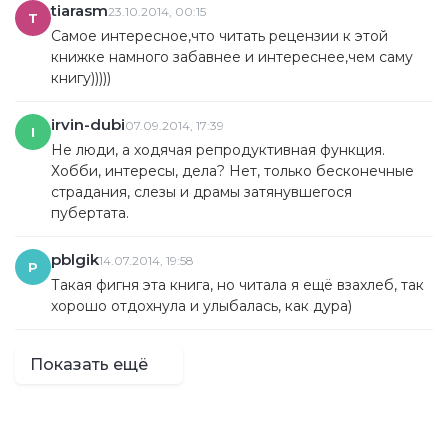
tiarasm
23.10.2014, 00:15
T
Самое интересное,что читать рецензии к этой
книжке намного забавнее и интереснее,чем саму
книгу)))))
irvin-dubi
07.09.2014, 17:39
I
Не люди, а ходячая репродуктивная функция.
Хобби, интересы, дела? Нет, только бесконечные
страдания, слезы и драмы затянувшегося
пубертата.
pblgik
14.07.2014, 19:58
P
Такая фигня эта книга, но читала я ещё взахлеб, так
хорошо отдохнула и улыбалась, как дура)
Показать ещё