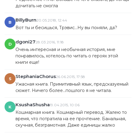
дочитать не смогла
BillyBurn
20.05.2018, 12:44
B
Вот ты и бесишься, Трэвис...Ну вы поняли, да?
dgoni27
28.03.2016, 11:18
D
Очень интересная и необычная история, мне
понравилось, хотелось по читать о героях этой
книги еще!
StephaniaChorus
26.06.2015, 17:58
S
Ужасная книга. Примитивный язык, предсказуемый
сюжет. Ничего более...пошлого я не читала.
KsushaShusha
19.04.2015, 10:06
K
Кошмарная книга. Кошмарный перевод. Жалею то
время, что потратила на ее прочтение. Банальная,
скучная, безграмотная. Даже единицы жалко