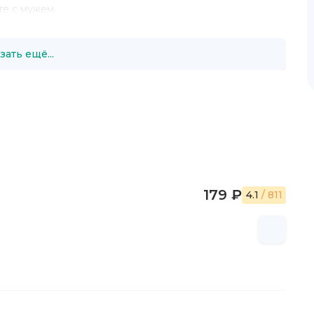
е с мужем.
зать ещё...
179 ₽
4.1
/ 811