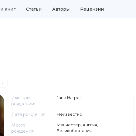
и книг
Статьи
Авторы
Рецензии
вы
Имя при
Jane Harper
рождении:
Дата рождения:
Неизвестно
Место
Манчестер, Англия,
Великобритания
рождения: