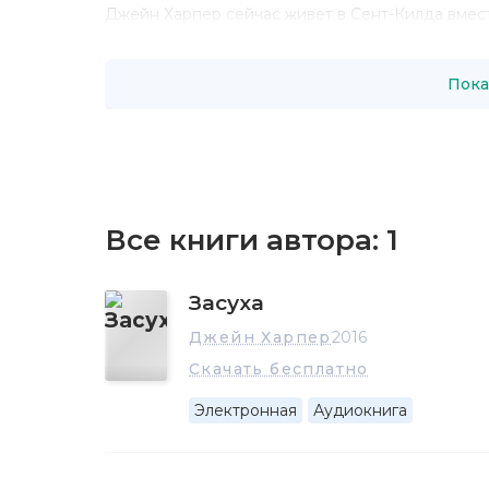
Джейн Харпер сейчас живет в Сент-Килда вмест
Пока
Все книги автора:
1
Засуха
Джейн Харпер
2016
Скачать бесплатно
Электронная
Аудиокнига