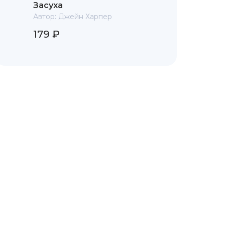
Засуха
Автор:
Джейн Харпер
179 ₽