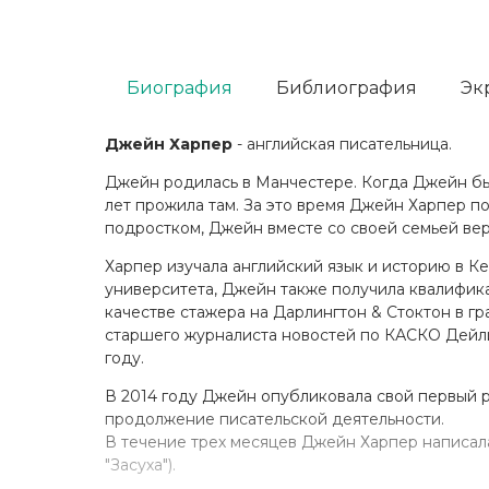
Биография
Библиография
Эк
Джейн Харпер
- английская писательница.
Джейн родилась в Манчестере. Когда Джейн был
лет прожила там. За это время Джейн Харпер п
подростком, Джейн вместе со своей семьей ве
Харпер изучала английский язык и историю в К
университета, Джейн также получила квалифик
качестве стажера на Дарлингтон & Стоктон в гр
старшего журналиста новостей по КАСКО Дейли
году.
В 2014 году Джейн опубликовала свой первый ра
продолжение писательской деятельности.
В течение трех месяцев Джейн Харпер написала
"Засуха").