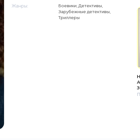
Жанры:
Боевики
,
Детективы
,
Зарубежные детективы
,
Триллеры
Н
А
З
П