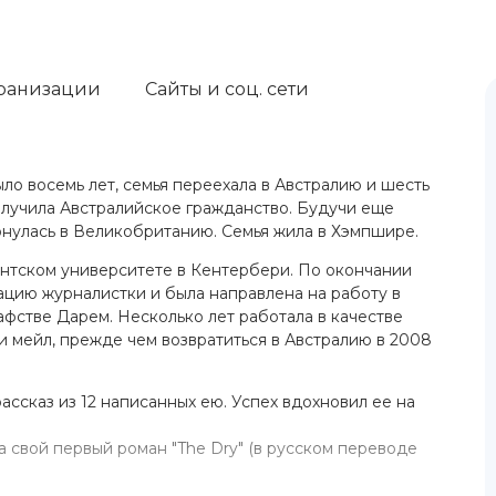
ранизации
Сайты и соц. сети
о восемь лет, семья переехала в Австралию и шесть
олучила Австралийское гражданство. Будучи еще
рнулась в Великобританию. Семья жила в Хэмпшире.
ентском университете в Кентербери. По окончании
ацию журналистки и была направлена на работу в
афстве Дарем. Несколько лет работала в качестве
 мейл, прежде чем возвратиться в Австралию в 2008
ссказ из 12 написанных ею. Успех вдохновил ее на
 свой первый роман "The Dry" (в русском переводе