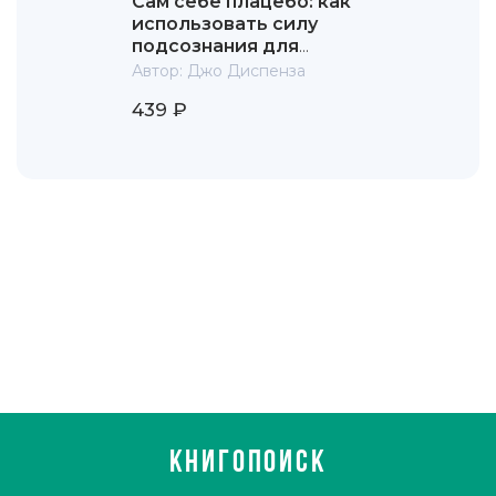
Сам себе плацебо: как
использовать силу
подсознания для
здоровья и
Автор:
Джо Диспенза
процветания
439 ₽
КНИГОПОИСК