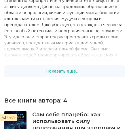
степень по хиропрактике в университете Лайф. После
защиты диплома Диспенза продолжил образование в
области неврологии, химии и функции мозга, биологии
клеток, памяти и старения. Будучи лектором и
преподавателем, Джо убежден, что у каждого человека
есть особый потенциал и неограниченные возможности.
Эту идею он и старается распространить среди своих
учеников, предоставляя материал в доступной,
вдохновляющей и заразительной форме. Он помог
тысячам людей трансформировать образ мышления и
приевшиеся стереотипы, а также изменить физическое
состояние для привлечения в их жизнь кардинальных и
Показать ещё...
перемен. В дополнение к разнообразным онлайн-курсам
и дистанционным урокам Джо также лично вел трех- и
пятидневные семинары по личной трансформации в
США и за границей.
Все книги автора:
4
В качестве исследователя Диспенза изучает
клиническую практику в области спонтанных ремиссий,
а также помогает людям бороться с хроническими
Сам себе плацебо: как
4.1
/ 467
заболеваниями, обеспечивая им умиротворение и более
использовать силу
спокойную счастливую жизнь. Свои исследованя он
подсознания для здоровья и