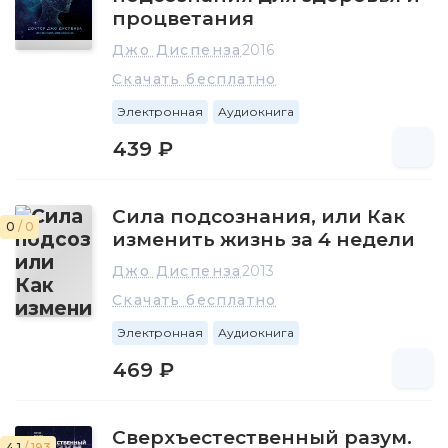
проводит совместно с учеными, тщательно фиксируя все
процветания
полученные данные на специализированных приборах.
Джо Диспенза
2016
Скачать бесплатно
Электронная
Аудиокнига
439 ₽
Сила подсознания, или Как
0
/ 0
изменить жизнь за 4 недели
Джо Диспенза
2013
Скачать бесплатно
Электронная
Аудиокнига
469 ₽
Сверхъестественный разум.
4.1
/ 193