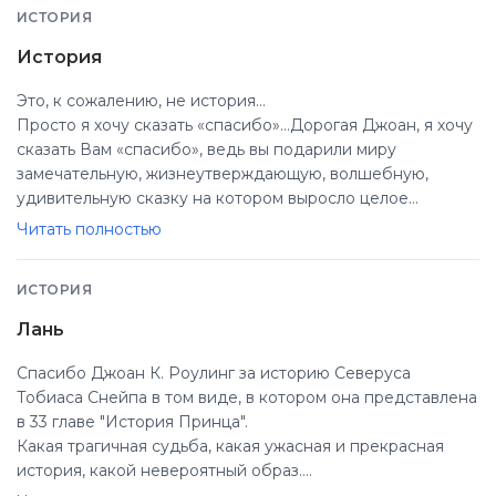
ИСТОРИЯ
История
Это, к сожалению, не история…
Просто я хочу сказать «спасибо»…Дорогая Джоан, я хочу
сказать Вам «спасибо», ведь вы подарили миру
замечательную, жизнеутверждающую, волшебную,
удивительную сказку на котором выросло целое
поколение. Спасибо за то, что Вы подарили миру Гарри
Читать полностью
Поттера, этого замечательного отважного мальчика,
который выжил. Я думаю, многие испытывали горечь
ИСТОРИЯ
потери, поэтому эта книга так нам близка.
Спасибо за то, что создали удивительный мир – квиддич,
Лань
платформу 9 ¾, шоколадных лягушек, сливовое пиво,
Выручай-комнату, Хогсмит, и, конечно же, Хогвардс, куда
Спасибо Джоан К. Роулинг за историю Северуса
мы с радостью возвращались шесть лет. Спасибо за
Тобиаса Снейпа в том виде, в котором она представлена
добрых преподавателей (в особенности за Дамблдора и
в 33 главе "История Принца".
профессора МакГонаггал), за крутящиеся лестницы, за
Какая трагичная судьба, какая ужасная и прекрасная
стены, увешанные сотнями картин, за нашу
история, какой невероятный образ.
Грифендорскую гостиную, где мы проводили сотни
Именно Северус Снейп вдохновил меня на следующий