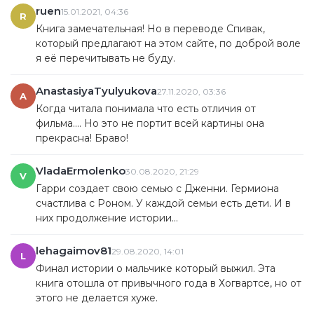
Мы зашли в большой книжный магазин. Глаза у меня
ruen
15.01.2021, 04:36
R
моментально округлились. Народа было целая куча.
Книга замечательная! Но в переводе Спивак,
Даже яблоку негде упасть.
который предлагают на этом сайте, по доброй воле
Домой пришли с напрочь отдавленными ногами, в
я её перечитывать не буду.
грязных сапогах, уставшие, запыхавшиеся, но счастливые.
Я крепко прижимала к груди рыжую книжечку с
AnastasiyaTyulyukova
27.11.2020, 03:36
A
золотистыми буквами, еще раз расплылась в
Когда читала понимала что есть отличия от
широченной улыбке и с благодарностью посмотрела на
фильма.... Но это не портит всей картины она
маму. В руках у нее был светло-оранжевый воздушный
прекрасна! Браво!
шарик, который так и рвался взлететь к потолку. Это был
небольшой бонус всем, кто приобрел книгу 13 октября.
VladaErmolenko
30.08.2020, 21:29
V
Гарри создает свою семью с Дженни. Гермиона
счастлива с Роном. У каждой семьи есть дети. И в
них продолжение истории…
lehagaimov81
29.08.2020, 14:01
L
Финал истории о мальчике который выжил. Эта
книга отошла от привычного года в Хогвартсе, но от
этого не делается хуже.