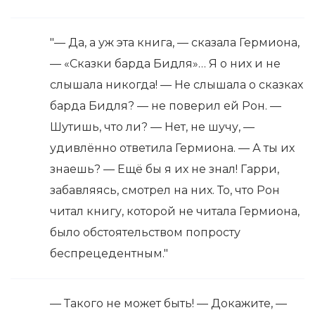
"— Да, а уж эта книга, — сказала Гермиона,
— «Сказки барда Бидля»… Я о них и не
слышала никогда! — Не слышала о сказках
барда Бидля? — не поверил ей Рон. —
Шутишь, что ли? — Нет, не шучу, —
удивлённо ответила Гермиона. — А ты их
знаешь? — Ещё бы я их не знал! Гарри,
забавляясь, смотрел на них. То, что Рон
читал книгу, которой не читала Гермиона,
было обстоятельством попросту
беспрецедентным."
— Такого не может быть! — Докажите, —